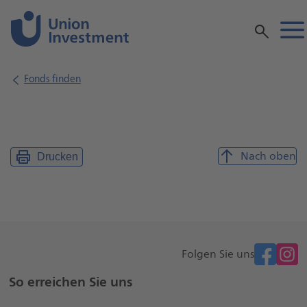
Inhalt
Fonds finden
Nach oben
Drucken
facebook
Folgen Sie uns
Weitere
So erreichen Sie uns
Seiteninformationen