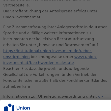
Vertriebsstelle.
Die Veröffentlichung der Anteilspreise erfolgt unter
union-investment.at
Eine Zusammenfassung Ihrer Anlegerrechte in deutscher
Sprache und allfällige weitere Informationen zu
Instrumenten der kollektiven Rechtsdurchsetzung
erhalten Sie unter „Hinweise und Beschwerden“ auf
https://institutional.union-investment.de/ueber-
uns/richtlinien
beziehungsweise unter
www.union-
investment.at/beschwerden-realestate
.
Beachten Sie, dass die jeweils fondsauflegende
Gesellschaft die Vorkehrungen für den Vertrieb der
Fondsanteilscheine außerhalb des Fondsherkunftslandes
aufheben kann
Informationen zur Offenlegungsverordnung unter:
ui-
link.de/offenlegungsverordnung