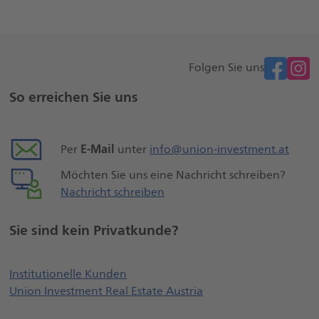
facebook
Folgen Sie uns
Weitere
So erreichen Sie uns
Seiteninformationen
E-Mail
Per
unter
info@union-investment.at
Möchten Sie uns eine Nachricht schreiben?
Nachricht schreiben
Sie sind kein Privatkunde?
Öffnet externe Webseite, öffnet ei
Institutionelle Kunden
Union Investment Real Estate Austria