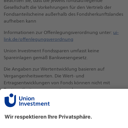
Beachten Sie, dass die jeweils fondsauflegende
Gesellschaft die Vorkehrungen für den Vertrieb der
Fondsanteilscheine außerhalb des Fondsherkunftslandes
aufheben kann
Informationen zur Offenlegungsverordnung unter:
ui-
link.de/offenlegungsverordnung
Union Investment Fondssparen umfasst keine
Spareinlagen gemäß Bankwesengesetz.
Die Angaben zur Wertentwicklung basieren auf
Vergangenheitswerten. Die Wert- und
Ertragsentwicklungen von Fonds können nicht mit
Bestimmtheit vorausgesagt werden.
Performanceergebnisse der Vergangenheit lassen keine
Rückschlüsse auf die zukünftige Entwicklung zu.
Ausgabe- und Rücknahmespesen, Provisionen,
Gebühren und andere Entgelte, sowie Steuern sind in
der Performanceberechnung nicht berücksichtigt und