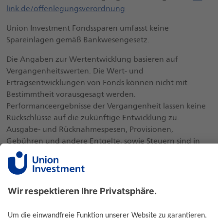
link.de/offenlegungsverordnung
Union Investment Fondssparen umfasst keine
Spareinlagen gemäß Bankwesengesetz.
Die Angaben zur Wertentwicklung basieren auf
Vergangenheitswerten. Die Wert- und
Ertragsentwicklungen von Fonds können nicht mit
Bestimmtheit vorausgesagt werden.
Performanceergebnisse der Vergangenheit lassen keine
Rückschlüsse auf die zukünftige Entwicklung zu.
Ausgabe- und Rücknahmespesen, Provisionen,
Gebühren und andere Entgelte, sowie Steuern sind in
der Performanceberechnung nicht berücksichtigt und
können sich mindernd auf die angeführte
Bruttowertentwicklung auswirken.