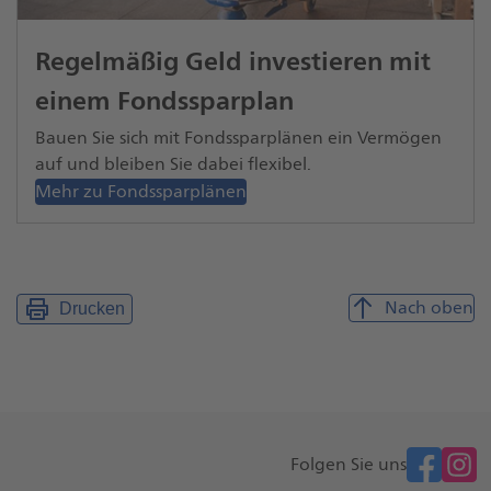
Regelmäßig Geld investieren mit
einem Fondssparplan
Bauen Sie sich mit Fondssparplänen ein Vermögen
auf und bleiben Sie dabei flexibel.
Mehr zu Fondssparplänen
Nach oben
Drucken
facebook
Folgen Sie uns
Weitere