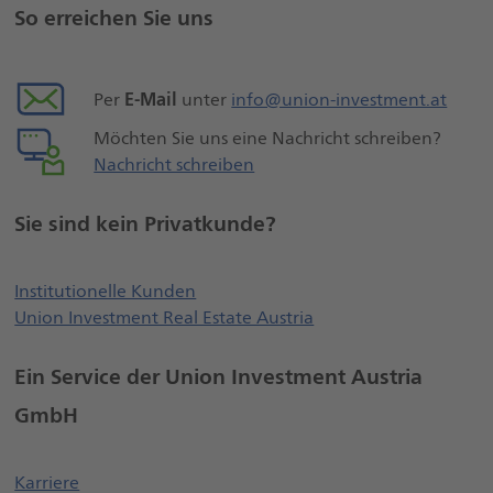
So erreichen Sie uns
Seiteninformationen
E-Mail
Per
unter
info@union-investment.at
Möchten Sie uns eine Nachricht schreiben?
Nachricht schreiben
Sie sind kein Privatkunde?
Öffnet externe Webseite, öffnet ei
Institutionelle Kunden
Union Investment Real Estate Austria
Ein Service der Union Investment Austria
GmbH
Öffnet einen neuen Browser Tab
Karriere