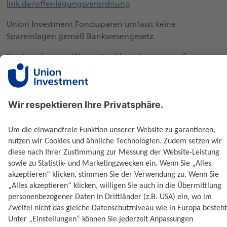
link.de/offenlegungsverordnung
Union Investment Fondssparen umfasst keine
Spareinlagen gemäß Bankwesengesetz.
Die Angaben zur Wertentwicklung basieren auf
Vergangenheitswerten. Die Wert- und
Ertragsentwicklungen von Fonds können nicht mit
Bestimmtheit vorausgesagt werden.
Performanceergebnisse der Vergangenheit lassen keine
Rückschlüsse auf die zukünftige Entwicklung zu.
Ausgabe- und Rücknahmespesen, Provisionen,
Gebühren und andere Entgelte, sowie Steuern sind in
der Performanceberechnung nicht berücksichtigt und
können sich mindernd auf die angeführte
Bruttowertentwicklung auswirken.