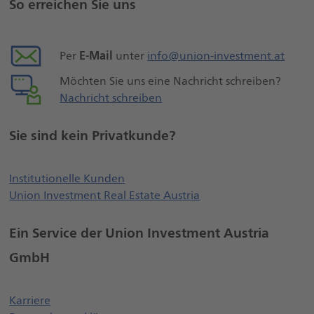
So erreichen Sie uns
Seiteninformationen
E-Mail
Per
unter
info@union-investment.at
Möchten Sie uns eine Nachricht schreiben?
Nachricht schreiben
Sie sind kein Privatkunde?
Öffnet externe Webseite, öffnet ei
Institutionelle Kunden
Union Investment Real Estate Austria
Ein Service der Union Investment Austria
GmbH
Öffnet einen neuen Browser Tab
Karriere