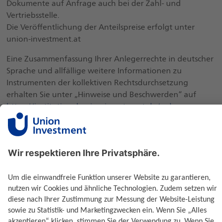
Dokumente auf Anfrage auch bei der Zahl- und
Vertriebsstelle.
Die Veröffentlichung der Anteilspreise erfolgt unter
union-investment.at
Eine Zusammenfassung Ihrer Anlegerrechte in deutscher
Sprache und allfällige weitere Informationen zu
Instrumenten der kollektiven Rechtsdurchsetzung
erhalten Sie unter „Hinweise und Beschwerden“ auf
https://institutional.union-investment.de/ueber-
uns/richtlinien
beziehungsweise unter
www.union-
investment.at/beschwerden-realestate
.
Beachten Sie, dass die jeweils fondsauflegende
Gesellschaft die Vorkehrungen für den Vertrieb der
Fondsanteilscheine außerhalb des Fondsherkunftslandes
aufheben kann
Informationen zur Offenlegungsverordnung unter:
ui-
link.de/offenlegungsverordnung