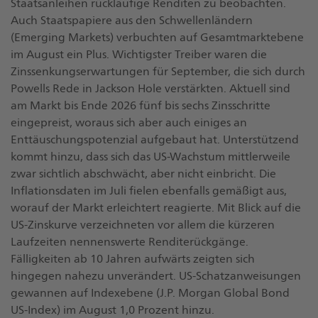
Staatsanleihen rückläufige Renditen zu beobachten.
Auch Staatspapiere aus den Schwellenländern
(Emerging Markets) verbuchten auf Gesamtmarktebene
im August ein Plus. Wichtigster Treiber waren die
Zinssenkungserwartungen für September, die sich durch
Powells Rede in Jackson Hole verstärkten. Aktuell sind
am Markt bis Ende 2026 fünf bis sechs Zinsschritte
eingepreist, woraus sich aber auch einiges an
Enttäuschungspotenzial aufgebaut hat. Unterstützend
kommt hinzu, dass sich das US-Wachstum mittlerweile
zwar sichtlich abschwächt, aber nicht einbricht. Die
Inflationsdaten im Juli fielen ebenfalls gemäßigt aus,
worauf der Markt erleichtert reagierte. Mit Blick auf die
US-Zinskurve verzeichneten vor allem die kürzeren
Laufzeiten nennenswerte Renditerückgänge.
Fälligkeiten ab 10 Jahren aufwärts zeigten sich
hingegen nahezu unverändert. US-Schatzanweisungen
gewannen auf Indexebene (J.P. Morgan Global Bond
US-Index) im August 1,0 Prozent hinzu.