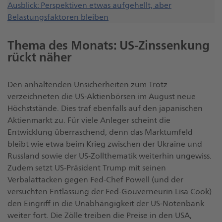
Thema
Monats
zum
Ausblick: Perspektiven etwas aufgehellt, aber
Aktien
Shortlink
Thema
Belastungsfaktoren bleiben
zum
Renten
Ausblick
Thema des Monats: US-Zinssenkung
rückt näher
Den anhaltenden Unsicherheiten zum Trotz
verzeichneten die US-Aktienbörsen im August neue
Höchststände. Dies traf ebenfalls auf den japanischen
Aktienmarkt zu. Für viele Anleger scheint die
Entwicklung überraschend, denn das Marktumfeld
bleibt wie etwa beim Krieg zwischen der Ukraine und
Russland sowie der US-Zollthematik weiterhin ungewiss.
Zudem setzt US-Präsident Trump mit seinen
Verbalattacken gegen Fed-Chef Powell (und der
versuchten Entlassung der Fed-Gouverneurin Lisa Cook)
den Eingriff in die Unabhängigkeit der US-Notenbank
weiter fort. Die Zölle treiben die Preise in den USA,