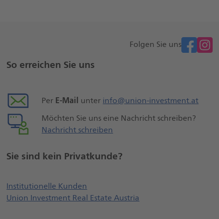
facebook
Folgen Sie uns
Weitere
So erreichen Sie uns
Seiteninformationen
E-Mail
Per
unter
info@union-investment.at
Möchten Sie uns eine Nachricht schreiben?
Nachricht schreiben
Sie sind kein Privatkunde?
Öffnet externe Webseite, öffnet ei
Institutionelle Kunden
Union Investment Real Estate Austria