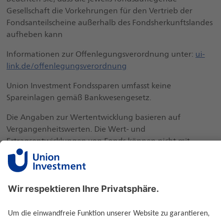
Gesellschaft die Vorkehrungen für den Vertrieb der
Fondsanteilscheine außerhalb des Fondsherkunftslandes
aufheben kann
Informationen zur Offenlegungsverordnung unter:
ui-
link.de/offenlegungsverordnung
Union Investment Fondssparen umfasst keine
Spareinlagen gemäß Bankwesengesetz.
Die Angaben zur Wertentwicklung basieren auf
Vergangenheitswerten. Die Wert- und
Ertragsentwicklungen von Fonds können nicht mit
Bestimmtheit vorausgesagt werden.
Performanceergebnisse der Vergangenheit lassen keine
Rückschlüsse auf die zukünftige Entwicklung zu.
Ausgabe- und Rücknahmespesen, Provisionen,
Gebühren und andere Entgelte, sowie Steuern sind in
der Performanceberechnung nicht berücksichtigt und