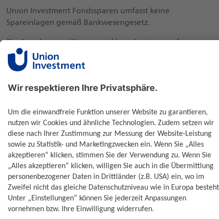
Union Investment Fondssparen umfasst keine
Spareinlagen gemäß Bankwesengesetz.
Die Angaben zur Wertentwicklung basieren auf
Vergangenheitswerten. Die Wert- und
Ertragsentwicklungen von Fonds können nicht mit
Bestimmtheit vorausgesagt werden.
Performanceergebnisse der Vergangenheit lassen keine
Rückschlüsse auf die zukünftige Entwicklung zu.
Ausgabe- und Rücknahmespesen, Provisionen,
Gebühren und andere Entgelte, sowie Steuern sind in
der Performanceberechnung nicht berücksichtigt und
können sich mindernd auf die angeführte
Bruttowertentwicklung auswirken.