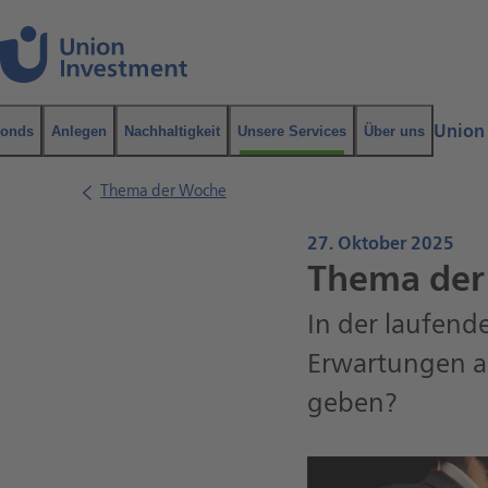
Navigation
Inhalt
Union
onds
Anlegen
Nachhaltigkeit
Unsere Services
Über uns
Suche
Thema der Woche
27. Oktober 2025
Thema der
In der laufend
Erwartungen a
geben?