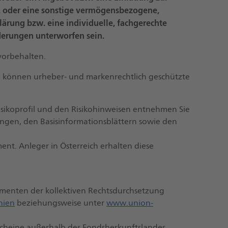
 oder eine sonstige vermögensbezogene,
lärung bzw. eine individuelle, fachgerechte
derungen unterworfen sein.
vorbehalten.
 können urheber- und markenrechtlich geschützte
isikoprofil und den Risikohinweisen entnehmen Sie
gen, den Basisinformationsblättern sowie den
nt. Anleger in Österreich erhalten diese
umenten der kollektiven Rechtsdurchsetzung
nien
beziehungsweise unter
www.union-
lscheine außerhalb des Fondsherkunftslandes