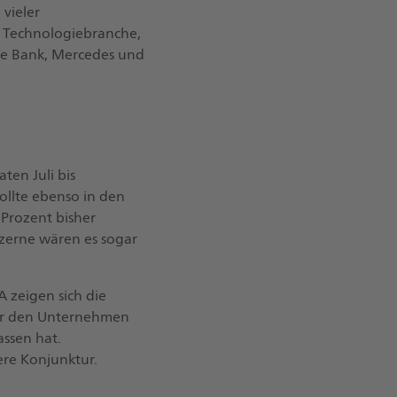
vieler
 Technologiebranche,
he Bank, Mercedes und
ten Juli bis
ollte ebenso in den
 Prozent bisher
nzerne wären es sogar
A zeigen sich die
der den Unternehmen
assen hat.
re Konjunktur.