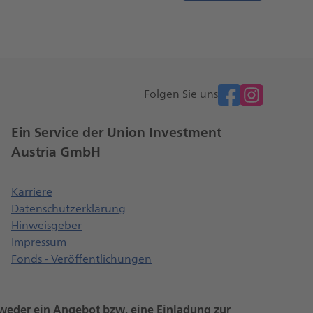
facebook
Folgen Sie uns
Ein Service der Union Investment
Austria GmbH
t einen neuen Browser Tab
Öffnet einen neuen Browser Tab
Karriere
Datenschutzerklärung
Öffnet einen neuen Browser Tab
Hinweisgeber
Impressum
Fonds - Veröffentlichungen
n weder ein Angebot bzw. eine Einladung zur