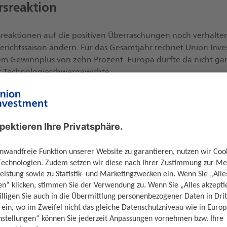
rsreaktion
sreaktionen auf die positiven Überraschungen noch verhalten.
Berichtssaison ändern. Für das Gesamtjahr rechnet Union Inve
m Gewinnplus von zehn Prozent. Europa dürfte da nicht ga
 Technologieschwergewichte.