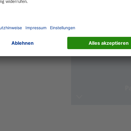
berblick
P