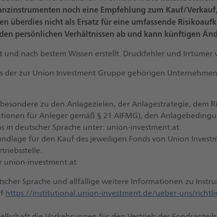
nanzinstrumenten noch eine Empfehlung zum Kauf/Verkauf,
en überdies nicht als Ersatz für eine umfassende Risikoaufk
 den persönlichen Verhältnissen ab und kann künftigen Än
und nach bestem Wissen erstellt. Druckfehler und Irrtümer 
ls der zur Union Investment Gruppe gehörigen Unternehmen
sbesondere zu den Anlagezielen, der Anlagestrategie, dem R
ationen für Anleger gemäß § 21 AIFMG), den Anlagebedingun
s in deutscher Sprache unter: union-investment.at.
undlage für den Kauf des jeweiligen Fonds von Union Investme
riebsstelle.
er union-investment.at
scher Sprache und allfällige weitere Informationen zu Instr
uf
https://institutional.union-investment.de/ueber-uns/richtli
sellschaft die Vorkehrungen für den Vertrieb der Fondsantei