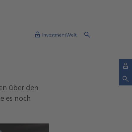
InvestmentWelt
men über den
e es noch