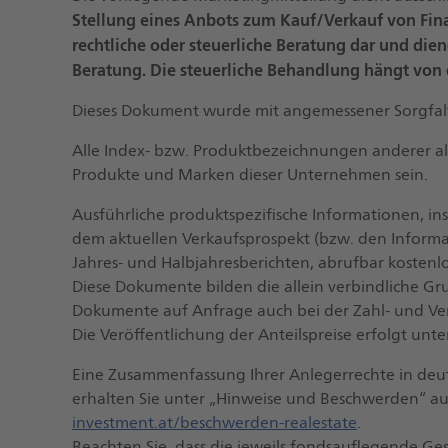
Stellung eines Anbots zum Kauf/Verkauf von Fi
rechtliche oder steuerliche Beratung dar und dien
Beratung. Die steuerliche Behandlung hängt von
Dieses Dokument wurde mit angemessener Sorgfalt 
Alle Index- bzw. Produktbezeichnungen anderer a
Produkte und Marken dieser Unternehmen sein.
Ausführliche produktspezifische Informationen, in
dem aktuellen Verkaufsprospekt (bzw. den Inform
Jahres- und Halbjahresberichten, abrufbar kostenlo
Diese Dokumente bilden die allein verbindliche Gr
Dokumente auf Anfrage auch bei der Zahl- und Vert
Die Veröffentlichung der Anteilspreise erfolgt unt
Eine Zusammenfassung Ihrer Anlegerrechte in deut
erhalten Sie unter „Hinweise und Beschwerden“ a
investment.at/beschwerden-realestate
.
Beachten Sie, dass die jeweils fondsauflegende Ge