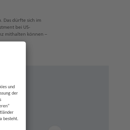
 Das dürfte sich im
stment bei US-
nz mithalten können –