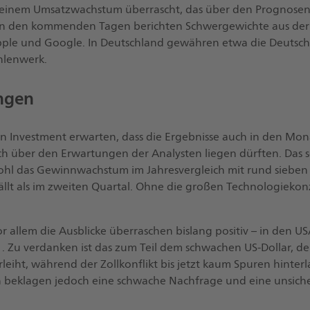
einem Umsatzwachstum überrascht, das über den Prognosen 
 In den kommenden Tagen berichten Schwergewichte aus der
Apple und Google. In Deutschland gewähren etwa die Deutsc
ahlenwerk.
ngen
n Investment erwarten, dass die Ergebnisse auch in den Mona
h über den Erwartungen der Analysten liegen dürften. Das s
wohl das Gewinnwachstum im Jahresvergleich mit rund sieben
fällt als im zweiten Quartal. Ohne die großen Technologieko
or allem die Ausblicke überraschen bislang positiv – in den US
1. Zu verdanken ist das zum Teil dem schwachen US-Dollar, 
eiht, während der Zollkonflikt bis jetzt kaum Spuren hinterl
 beklagen jedoch eine schwache Nachfrage und eine unsiche