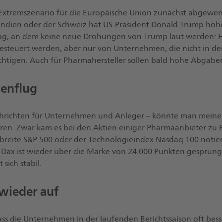
in Extremszenario für die Europäische Union zunächst abgew
ndien oder der Schweiz hat US-Präsident Donald Trump hohe 
ag, an dem keine neue Drohungen von Trump laut werden: Ha
esteuert werden, aber nur von Unternehmen, die nicht in de
ichtigen. Auch für Pharmahersteller sollen bald hohe Abgaben
enflug
chrichten für Unternehmen und Anleger – könnte man meine
üren. Zwar kam es bei den Aktien einiger Pharmaanbieter zu 
 breite S&P 500 oder der Technologieindex Nasdaq 100 notie
r Dax ist wieder über die Marke von 24.000 Punkten gesprung
 sich stabil.
wieder auf
ass die Unternehmen in der laufenden Berichtssaison oft bes