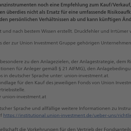
nanzinstrumenten noch eine Empfehlung zum Kauf/Verkauf,
en überdies nicht als Ersatz für eine umfassende Risikoaufk
 den persönlichen Verhältnissen ab und kann künftigen Än
und nach bestem Wissen erstellt. Druckfehler und Irrtümer 
ls der zur Union Investment Gruppe gehörigen Unternehmen
sbesondere zu den Anlagezielen, der Anlagestrategie, dem R
ationen für Anleger gemäß § 21 AIFMG), den Anlagebedingun
s in deutscher Sprache unter: union-investment.at.
undlage für den Kauf des jeweiligen Fonds von Union Investme
riebsstelle.
er union-investment.at
scher Sprache und allfällige weitere Informationen zu Instr
uf
https://institutional.union-investment.de/ueber-uns/richtli
sellschaft die Vorkehrungen für den Vertrieb der Fondsantei