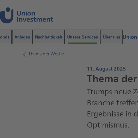
Navigation
Inhalt
Union
onds
Anlegen
Nachhaltigkeit
Unsere Services
Über uns
Suche
Thema der Woche
11. August 2025
Thema der 
Trumps neue Zo
Branche treffe
Ergebnisse in 
Optimismus.