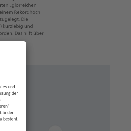
gten „glorreichen
f einem Rekordhoch,
zugelegt. Die
I) kurzlebig und
orden. Das hilft über