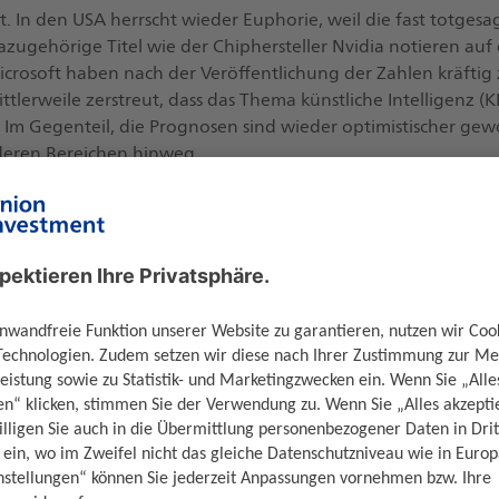
t. In den USA herrscht wieder Euphorie, weil die fast totgesa
Dazugehörige Titel wie der Chiphersteller Nvidia notieren au
rosoft haben nach der Veröffentlichung der Zahlen kräftig 
tlerweile zerstreut, dass das Thema künstliche Intelligenz (K
. Im Gegenteil, die Prognosen sind wieder optimistischer gew
nderen Bereichen hinweg.