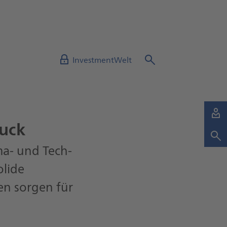
InvestmentWelt
ruck
ma- und Tech-
olide
en sorgen für