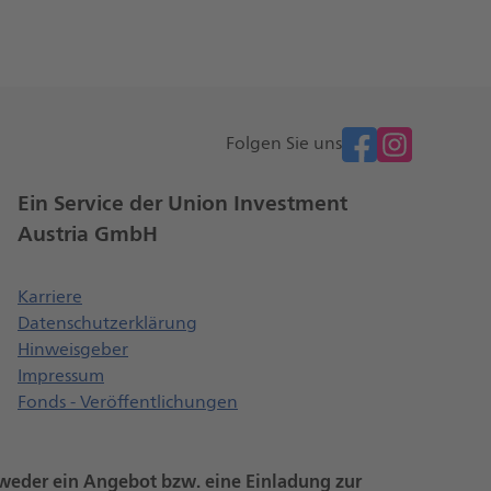
facebook
Folgen Sie uns
Ein Service der Union Investment
Austria GmbH
t einen neuen Browser Tab
Öffnet einen neuen Browser Tab
Karriere
Datenschutzerklärung
Öffnet einen neuen Browser Tab
Hinweisgeber
Impressum
Fonds - Veröffentlichungen
n weder ein Angebot bzw. eine Einladung zur