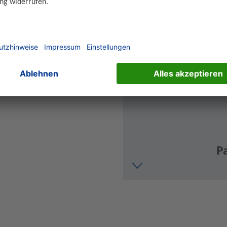
berblick
P