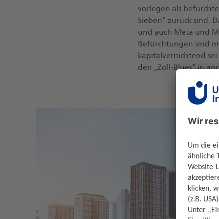
vorlegen als befürchte
Sieben“ zurück sind. 
und auch Meta und Mic
Befürchtungen sind mit
kapitalvernichtend sei
den „Zoll-Blues“ in a