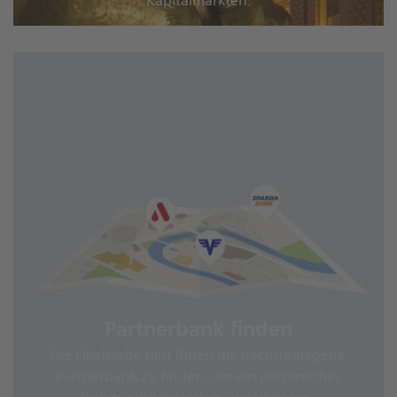
Kapitalmärkten.
Partnerbank finden
Die Filialsuche hilft Ihnen die nächstgelegene
Partnerbank zu finden, um ein persönliches