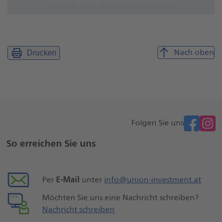
Beratungsgespräch zu vereinbaren.
Nach oben
Drucken
facebook
Folgen Sie uns
Weitere
So erreichen Sie uns
Seiteninformationen
E-Mail
Per
unter
info@union-investment.at
Möchten Sie uns eine Nachricht schreiben?
Nachricht schreiben