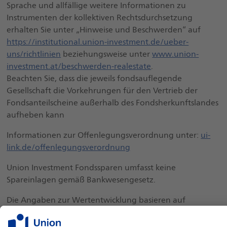
Sprache und allfällige weitere Informationen zu
Instrumenten der kollektiven Rechtsdurchsetzung
erhalten Sie unter „Hinweise und Beschwerden“ auf
https://institutional.union-investment.de/ueber-
uns/richtlinien
beziehungsweise unter
www.union-
investment.at/beschwerden-realestate
.
Beachten Sie, dass die jeweils fondsauflegende
Gesellschaft die Vorkehrungen für den Vertrieb der
Fondsanteilscheine außerhalb des Fondsherkunftslandes
aufheben kann
Informationen zur Offenlegungsverordnung unter:
ui-
link.de/offenlegungsverordnung
Union Investment Fondssparen umfasst keine
Spareinlagen gemäß Bankwesengesetz.
Die Angaben zur Wertentwicklung basieren auf
Vergangenheitswerten. Die Wert- und
Ertragsentwicklungen von Fonds können nicht mit