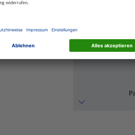
berblick
P