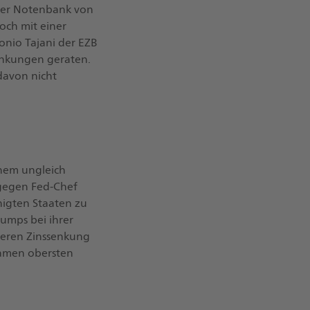
l der Notenbank von
och mit einer
onio Tajani der EZB
enkungen geraten.
davon nicht
inem ungleich
 gegen Fed-Chef
nigten Staaten zu
rumps bei ihrer
teren Zinssenkung
samen obersten