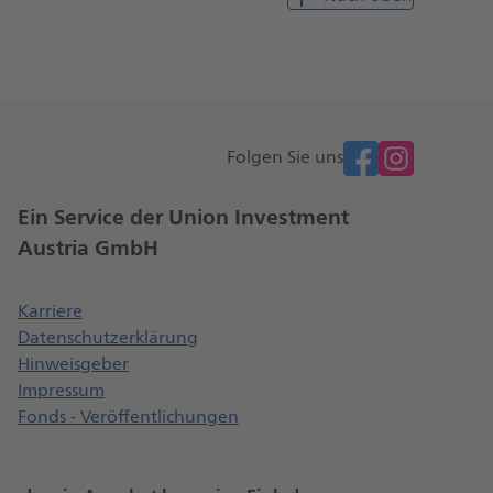
facebook
Folgen Sie uns
Ein Service der Union Investment
Austria GmbH
t einen neuen Browser Tab
Öffnet einen neuen Browser Tab
Karriere
Datenschutzerklärung
Öffnet einen neuen Browser Tab
Hinweisgeber
Impressum
Fonds - Veröffentlichungen