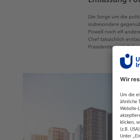
Die Sorge um die polit
insbesondere gegenüb
Powell noch elf ander
Chef tatsächlich entl
Präsidenten nützlicher