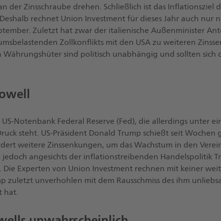
an der Zinsschraube drehen. Schließlich ist das Inflationszie
 Deshalb rechnet Union Investment für dieses Jahr auch nur n
ptember. Zuletzt hat zwar der italienische Außenminister Ant
umsbelastenden Zollkonflikts mit den USA zu weiteren Zinss
 Währungshüter sind politisch unabhängig und sollten sich 
owell
ie US-Notenbank Federal Reserve (Fed), die allerdings unter e
Druck steht. US-Präsident Donald Trump schießt seit Wochen
dert weitere Zinssenkungen, um das Wachstum in den Verei
t jedoch angesichts der inflationstreibenden Handelspolitik T
 Die Experten von Union Investment rechnen mit keiner wei
p zuletzt unverhohlen mit dem Rausschmiss des ihm unlieb
 hat.
wells unwahrscheinlich