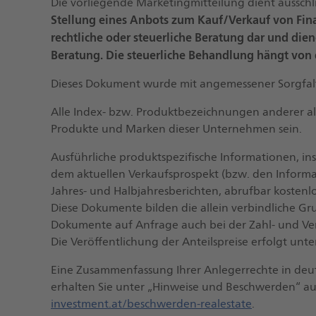
Die vorliegende Marketingmitteilung dient ausschl
Stellung eines Anbots zum Kauf/Verkauf von Fi
rechtliche oder steuerliche Beratung dar und dien
Beratung. Die steuerliche Behandlung hängt von
Dieses Dokument wurde mit angemessener Sorgfalt 
Alle Index- bzw. Produktbezeichnungen anderer a
Produkte und Marken dieser Unternehmen sein.
Ausführliche produktspezifische Informationen, in
dem aktuellen Verkaufsprospekt (bzw. den Inform
Jahres- und Halbjahresberichten, abrufbar kostenlo
Diese Dokumente bilden die allein verbindliche Gr
Dokumente auf Anfrage auch bei der Zahl- und Vert
Die Veröffentlichung der Anteilspreise erfolgt unt
Eine Zusammenfassung Ihrer Anlegerrechte in deut
erhalten Sie unter „Hinweise und Beschwerden“ a
investment.at/beschwerden-realestate
.