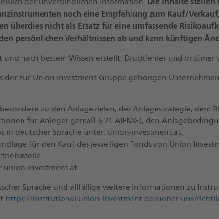
Die Inhalte stelle
ießlich der unverbindlichen Information.
nanzinstrumenten noch eine Empfehlung zum Kauf/Verkauf,
en überdies nicht als Ersatz für eine umfassende Risikoaufk
 den persönlichen Verhältnissen ab und kann künftigen Än
und nach bestem Wissen erstellt. Druckfehler und Irrtümer 
ls der zur Union Investment Gruppe gehörigen Unternehmen
sbesondere zu den Anlagezielen, der Anlagestrategie, dem R
ationen für Anleger gemäß § 21 AIFMG), den Anlagebedingun
s in deutscher Sprache unter: union-investment.at.
undlage für den Kauf des jeweiligen Fonds von Union Investme
riebsstelle.
er union-investment.at
scher Sprache und allfällige weitere Informationen zu Instr
uf
https://institutional.union-investment.de/ueber-uns/richtli