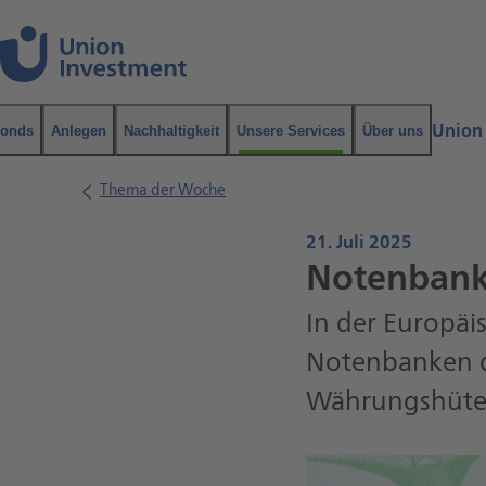
Navigation
Inhalt
Union
onds
Anlegen
Nachhaltigkeit
Unsere Services
Über uns
Suche
Thema der Woche
21. Juli 2025
Notenbank
In der Europäi
Notenbanken da
Währungshüter