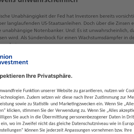
ische Unabhängigkeit der Fed hat Investoren bereits vorsicht
er langlaufenden US-Staatsanleihen. Doch über die Zinsen 
e unabhängige Notenbanker. Und: Es ist unwahrscheinlich, d
assen wird. Als Sündenbock für einen Wachstumsdämpfer in d
 erscheinen.