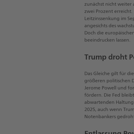
zunächst nicht weiter 
zwei Prozent erreicht.
Leitzinssenkung im Se
angesichts des wachst
Doch die europäischen
beeindrucken lassen.
Trump droht P
Das Gleiche gilt für d
größeren politischen 
Jerome Powell und for
fördern. Die Fed bleib
abwartenden Haltung.
2025, auch wenn Trum
Notenbankers gedroht
Entlassung Po