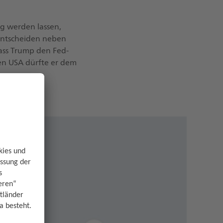
ig werden lassen,
entscheiden neben
ass Trump den Fed-
en USA dürfte er dem