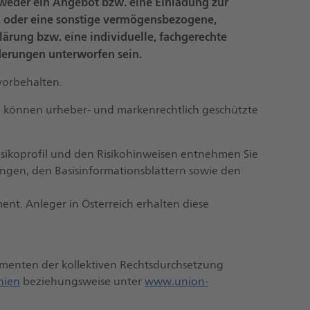
n weder ein Angebot bzw. eine Einladung zur
 oder eine sonstige vermögensbezogene,
lärung bzw. eine individuelle, fachgerechte
derungen unterworfen sein.
vorbehalten.
 können urheber- und markenrechtlich geschützte
isikoprofil und den Risikohinweisen entnehmen Sie
gen, den Basisinformationsblättern sowie den
nt. Anleger in Österreich erhalten diese
umenten der kollektiven Rechtsdurchsetzung
nien
beziehungsweise unter
www.union-