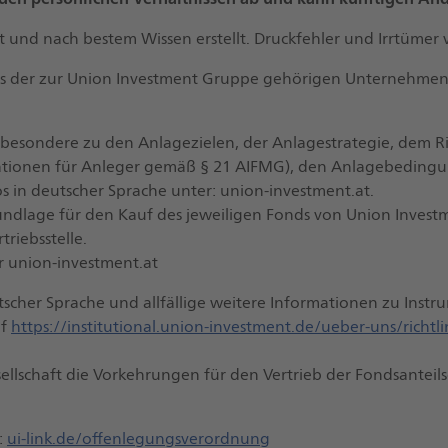
und nach bestem Wissen erstellt. Druckfehler und Irrtümer 
ls der zur Union Investment Gruppe gehörigen Unternehmen
sbesondere zu den Anlagezielen, der Anlagestrategie, dem R
ationen für Anleger gemäß § 21 AIFMG), den Anlagebedingun
s in deutscher Sprache unter: union-investment.at.
undlage für den Kauf des jeweiligen Fonds von Union Investme
riebsstelle.
er union-investment.at
scher Sprache und allfällige weitere Informationen zu Instr
uf
https://institutional.union-investment.de/ueber-uns/richtli
sellschaft die Vorkehrungen für den Vertrieb der Fondsantei
:
ui-link.de/offenlegungsverordnung