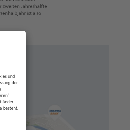
r zweiten Jahreshälfte
senhalbjahr ist also