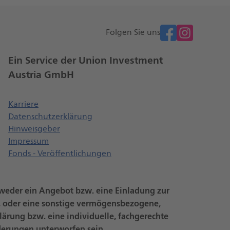
facebook
Folgen Sie uns
Ein Service der Union Investment
Austria GmbH
t einen neuen Browser Tab
Öffnet einen neuen Browser Tab
Karriere
Datenschutzerklärung
Öffnet einen neuen Browser Tab
Hinweisgeber
Impressum
Fonds - Veröffentlichungen
n weder ein Angebot bzw. eine Einladung zur
 oder eine sonstige vermögensbezogene,
lärung bzw. eine individuelle, fachgerechte
derungen unterworfen sein.