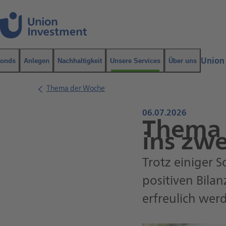
Navigation
Inhalt
Union
onds
Anlegen
Nachhaltigkeit
Unsere Services
Über uns
Suche
Thema der Woche
06.07.2026
Thema 
ins zwe
Trotz einiger 
positiven Bila
erfreulich wer