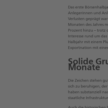
Das erste Börsenhalbja
Anlegerinnen und Anleg
Verlusten geprägt war
Monaten des Jahres me
Prozent hinzu – trotz
Interesse rund um das 
Halbjahr mit einem Pl
Exportnation mit eine
Solide G
Monate
Die Zeichen stehen gu
sich zu beruhigen, der
haben substanziell na
staatliche Infrastruk
Auch die historischen