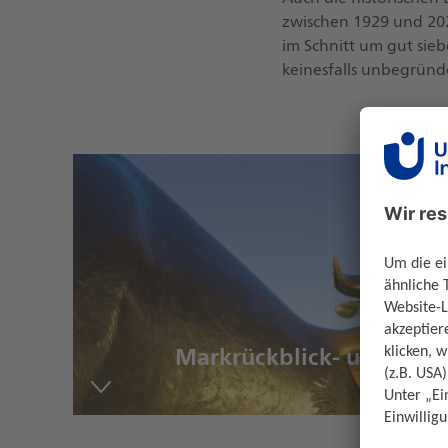
zwischen 1929 und 202
im Schnitt um gut sieb
keinesfalls unbegründ
Markrückblick- und Ausb