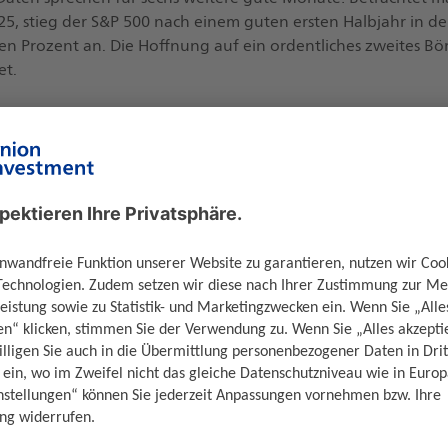
5, stieg der S&P 500 nach einem guten ersten Halbjahr in de
en Prozent an. Die Hoffnung auf ein ordentliches zweites Bör
et.
lick März