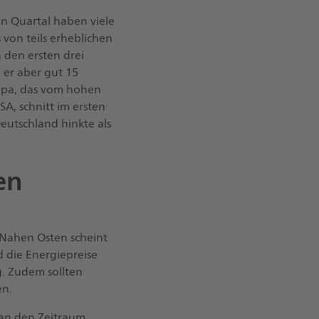
en Quartal haben viele
 von teils erheblichen
 den ersten drei
 er aber gut 15
ropa, das vom hohen
SA, schnitt im ersten
eutschland hinkte als
en
 Nahen Osten scheint
d die Energiepreise
. Zudem sollten
en.
man den Zeitraum