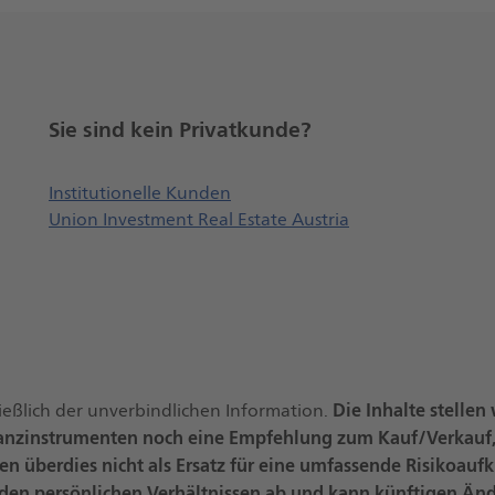
Sie sind kein Privatkunde?
Öffnet externe Webseite, öffne
Institutionelle Kunden
Union Investment Real Estate Austria
Die Inhalte stelle
ießlich der unverbindlichen Information.
nanzinstrumenten noch eine Empfehlung zum Kauf/Verkauf,
en überdies nicht als Ersatz für eine umfassende Risikoaufk
 den persönlichen Verhältnissen ab und kann künftigen Än