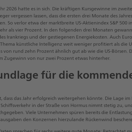
hr 2026 hatte es in sich. Die kräftigen Kursgewinne im zweit
er vergessen lassen, dass die ersten drei Monate des Jahres
en. So verlor etwa der marktbreite US-Aktienindex S&P 500 in
hr als vier Prozent. In den folgenden drei Monaten gewann
 des Irankriegs und der gestiegenen Energiekosten. Auch Eu
Thema künstliche Intelligenz weit weniger profitiert als die U
us von rund zehn Prozent ähnlich gut ab wie die US-Börsen. D
m Zugewinn von nur zwei Prozent etwas hinterher.
rundlage für die kommend
t, dass das Jahr erfolgreich weitergehen könnte. Die Lage im
 Schiffsverkehr in der Straße von Hormus nimmt stetig zu, un
chgegeben. Viele Unternehmen spüren bereits die Entlastung
turausgaben den Konzernen hierzulande Rückenwind bescher
 Daten sprechen für sechs weitere gute Monate: Betrachtet 