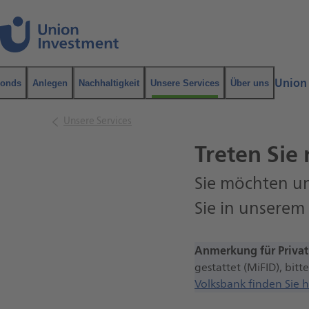
Navigation
Inhalt
Union
onds
Anlegen
Nachhaltigkeit
Unsere Services
Über uns
Suche
Unsere Services
Treten Sie 
Sie möchten un
Sie in unserem
Anmerkung für Priva
gestattet (MiFID), bi
Volksbank finden Sie h