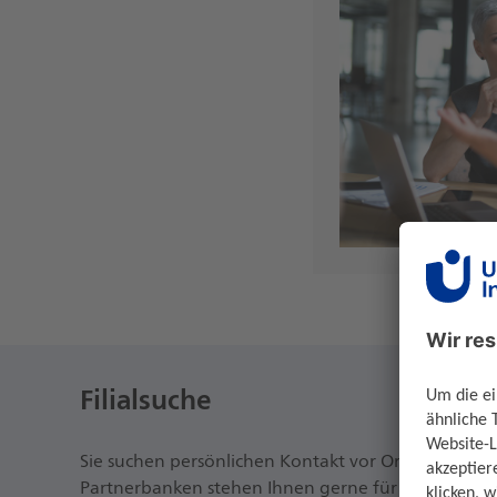
Filialsuche
Sie suchen persönlichen Kontakt vor Ort? Dann nut
Partnerbanken stehen Ihnen gerne für ein persönli