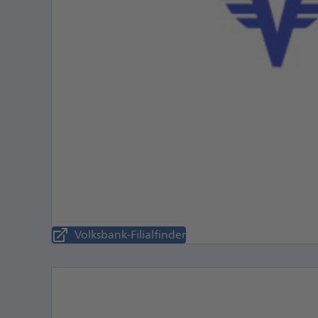
Volksbank-Filialfinder
Öffnet
externe
Webseite,
öffnet
einen